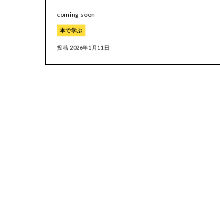
coming-soon
本で学ぶ
投稿
2026年1月11日
コラムで学
イベント
フリースクール
セミナー・
本で学ぶ
Youtube