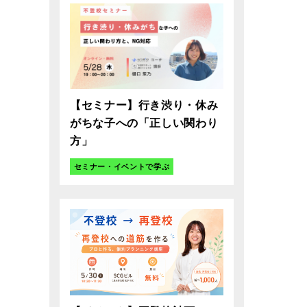
【セミナー】行き渋り・休み
がちな子への「正しい関わり
方」
セミナー・イベントで学ぶ
親のマナビラボとは
子供の悩みは千差万別。
登校の子どもを支えたいと思う
ど、親は悩み、迷い、孤独にな
がちです。
じ立場の親同士がつながり、学
合いながら、家庭の中に安心を
り戻していくための場です。
が学べば、子どもが笑う。