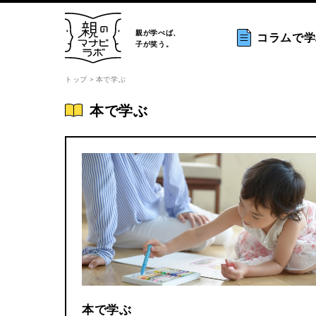
親が学べば、
コラムで学
子が笑う。
トップ
> 本で学ぶ
本で学ぶ
本で学ぶ