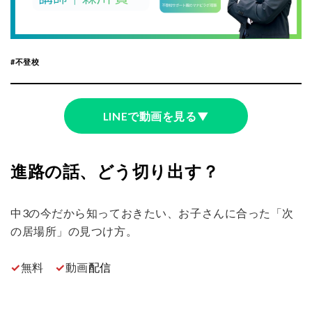
子供の悩みは千差万別。
不登校の子どもを支えたいと思うほど、親は悩み、迷い、孤独になりがち
です。
不登校
同じ立場の親同士がつながり、学び合いながら、家庭の中に安心を取り戻
していくための場です。
親が学べば、子どもが笑う。
そんな未来を一緒につくっていきませんか。
LINEで動画を見る▼
進路の話、どう切り出す？
中3の今だから知っておきたい、お子さんに合った「次
の居場所」の見つけ方。
✓
無料
✓
動画
配信