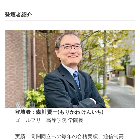
登壇者紹介
登壇者：森川 賢一(もりかわ けんいち)
ゴールフリー高等学院 学院長
実績：関関同立への毎年の合格実績、通信制高